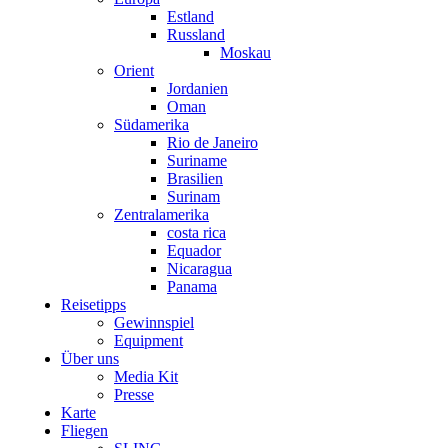
Estland
Russland
Moskau
Orient
Jordanien
Oman
Südamerika
Rio de Janeiro
Suriname
Brasilien
Surinam
Zentralamerika
costa rica
Equador
Nicaragua
Panama
Reisetipps
Gewinnspiel
Equipment
Über uns
Media Kit
Presse
Karte
Fliegen