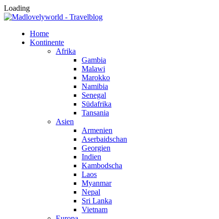
Loading
Home
Kontinente
Afrika
Gambia
Malawi
Marokko
Namibia
Senegal
Südafrika
Tansania
Asien
Armenien
Aserbaidschan
Georgien
Indien
Kambodscha
Laos
Myanmar
Nepal
Sri Lanka
Vietnam
Europa