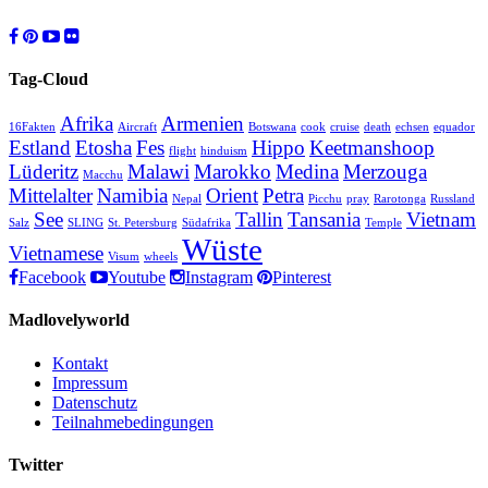
Tag-Cloud
Afrika
Armenien
16Fakten
Aircraft
Botswana
cook
cruise
death
echsen
equador
Estland
Etosha
Fes
Hippo
Keetmanshoop
flight
hinduism
Lüderitz
Malawi
Marokko
Medina
Merzouga
Macchu
Mittelalter
Namibia
Orient
Petra
Nepal
Picchu
pray
Rarotonga
Russland
See
Tallin
Tansania
Vietnam
Salz
SLING
St. Petersburg
Südafrika
Temple
Wüste
Vietnamese
Visum
wheels
Facebook
Youtube
Instagram
Pinterest
Madlovelyworld
Kontakt
Impressum
Datenschutz
Teilnahmebedingungen
Twitter