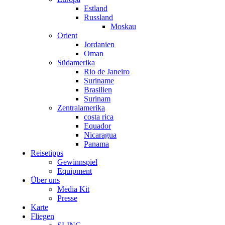
Estland
Russland
Moskau
Orient
Jordanien
Oman
Südamerika
Rio de Janeiro
Suriname
Brasilien
Surinam
Zentralamerika
costa rica
Equador
Nicaragua
Panama
Reisetipps
Gewinnspiel
Equipment
Über uns
Media Kit
Presse
Karte
Fliegen