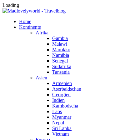
Loading
Home
Kontinente
Afrika
Gambia
Malawi
Marokko
Namibia
Senegal
Südafrika
Tansania
Asien
Armenien
Aserbaidschan
Georgien
Indien
Kambodscha
Laos
Myanmar
Nepal
Sri Lanka
Vietnam
Europa