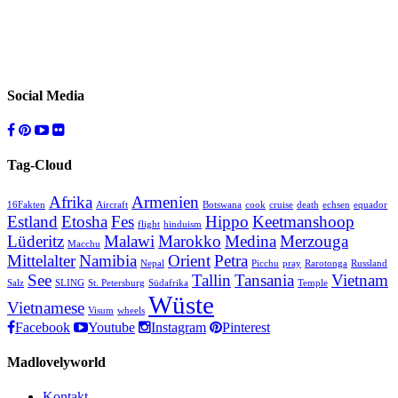
Social Media
Tag-Cloud
Afrika
Armenien
16Fakten
Aircraft
Botswana
cook
cruise
death
echsen
equador
Estland
Etosha
Fes
Hippo
Keetmanshoop
flight
hinduism
Lüderitz
Malawi
Marokko
Medina
Merzouga
Macchu
Mittelalter
Namibia
Orient
Petra
Nepal
Picchu
pray
Rarotonga
Russland
See
Tallin
Tansania
Vietnam
Salz
SLING
St. Petersburg
Südafrika
Temple
Wüste
Vietnamese
Visum
wheels
Facebook
Youtube
Instagram
Pinterest
Madlovelyworld
Kontakt