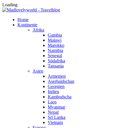
Loading
Home
Kontinente
Afrika
Gambia
Malawi
Marokko
Namibia
Senegal
Südafrika
Tansania
Asien
Armenien
Aserbaidschan
Georgien
Indien
Kambodscha
Laos
Myanmar
Nepal
Sri Lanka
Vietnam
Europa