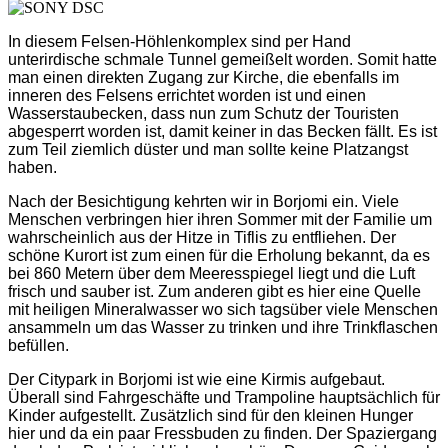
In diesem Felsen-Höhlenkomplex sind per Hand
unterirdische schmale Tunnel gemeißelt worden. Somit hatte
man einen direkten Zugang zur Kirche, die ebenfalls im
inneren des Felsens errichtet worden ist und einen
Wasserstaubecken, dass nun zum Schutz der Touristen
abgesperrt worden ist, damit keiner in das Becken fällt. Es ist
zum Teil ziemlich düster und man sollte keine Platzangst
haben.
Nach der Besichtigung kehrten wir in Borjomi ein. Viele
Menschen verbringen hier ihren Sommer mit der Familie um
wahrscheinlich aus der Hitze in Tiflis zu entfliehen. Der
schöne Kurort ist zum einen für die Erholung bekannt, da es
bei 860 Metern über dem Meeresspiegel liegt und die Luft
frisch und sauber ist. Zum anderen gibt es hier eine Quelle
mit heiligen Mineralwasser wo sich tagsüber viele Menschen
ansammeln um das Wasser zu trinken und ihre Trinkflaschen
befüllen.
Der Citypark in Borjomi ist wie eine Kirmis aufgebaut.
Überall sind Fahrgeschäfte und Trampoline hauptsächlich für
Kinder aufgestellt. Zusätzlich sind für den kleinen Hunger
hier und da ein paar Fressbuden zu finden. Der Spaziergang