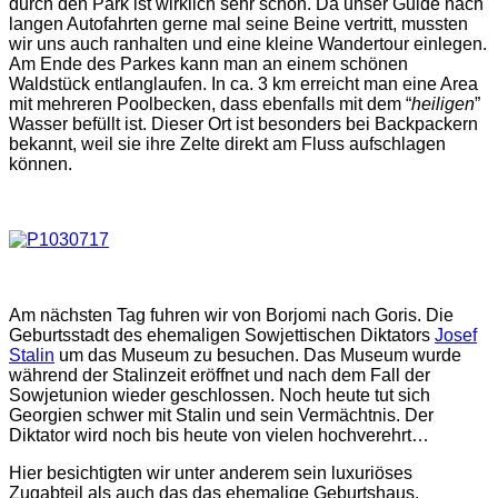
durch den Park ist wirklich sehr schön. Da unser Guide nach
langen Autofahrten gerne mal seine Beine vertritt, mussten
wir uns auch ranhalten und eine kleine Wandertour einlegen.
Am Ende des Parkes kann man an einem schönen
Waldstück entlanglaufen. In ca. 3 km erreicht man eine Area
mit mehreren Poolbecken, dass ebenfalls mit dem “
heiligen
”
Wasser befüllt ist. Dieser Ort ist besonders bei Backpackern
bekannt, weil sie ihre Zelte direkt am Fluss aufschlagen
können.
Am nächsten Tag fuhren wir von Borjomi nach Goris. Die
Geburtsstadt des ehemaligen Sowjettischen Diktators
Josef
Stalin
um das Museum zu besuchen. Das Museum wurde
während der Stalinzeit eröffnet und nach dem Fall der
Sowjetunion wieder geschlossen. Noch heute tut sich
Georgien schwer mit Stalin und sein Vermächtnis. Der
Diktator wird noch bis heute von vielen hochverehrt…
Hier besichtigten wir unter anderem sein luxuriöses
Zugabteil als auch das das ehemalige Geburtshaus.