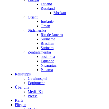
Estland
Russland
Moskau
Orient
Jordanien
Oman
Südamerika
Rio de Janeiro
Suriname
Brasilien
Surinam
Zentralamerika
costa rica
Equador
Nicaragua
Panama
Reisetipps
Gewinnspiel
Equipment
Über uns
Media Kit
Presse
Karte
Fliegen