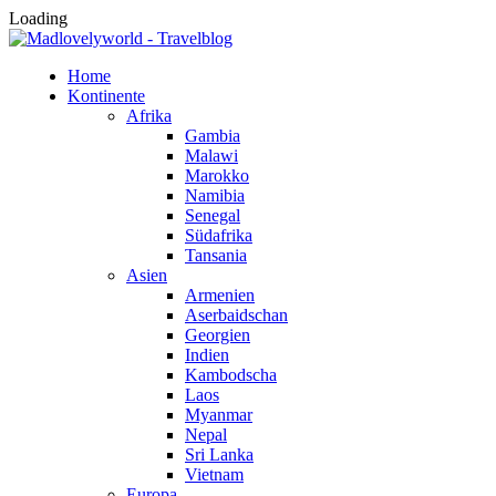
Loading
Home
Kontinente
Afrika
Gambia
Malawi
Marokko
Namibia
Senegal
Südafrika
Tansania
Asien
Armenien
Aserbaidschan
Georgien
Indien
Kambodscha
Laos
Myanmar
Nepal
Sri Lanka
Vietnam
Europa