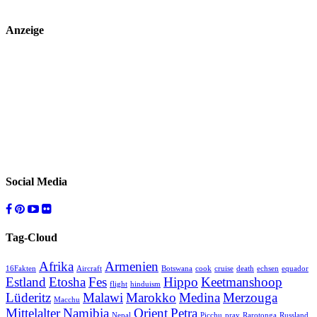
Anzeige
Social Media
Tag-Cloud
Afrika
Armenien
16Fakten
Aircraft
Botswana
cook
cruise
death
echsen
equador
Estland
Etosha
Fes
Hippo
Keetmanshoop
flight
hinduism
Lüderitz
Malawi
Marokko
Medina
Merzouga
Macchu
Mittelalter
Namibia
Orient
Petra
Nepal
Picchu
pray
Rarotonga
Russland