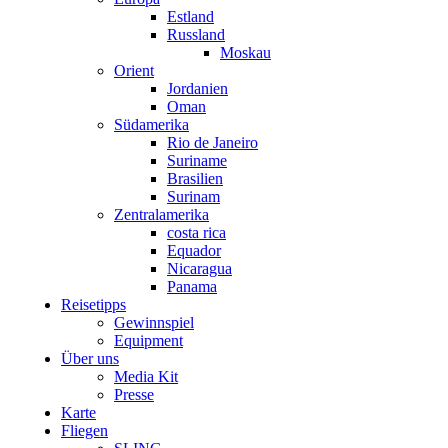
Estland
Russland
Moskau
Orient
Jordanien
Oman
Südamerika
Rio de Janeiro
Suriname
Brasilien
Surinam
Zentralamerika
costa rica
Equador
Nicaragua
Panama
Reisetipps
Gewinnspiel
Equipment
Über uns
Media Kit
Presse
Karte
Fliegen