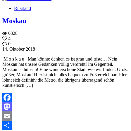
Teilen
Russland
Moskau
6328
4
0
14. Oktober 2018
M o s k a u Man könnte denken es ist grau und triste… Nein
Moskau hat unsere Gedanken völlig verdreht! Im Gegenteil,
Moskau ist hübsch! Eine wunderschöne Stadt wie wir finden. Groß,
größer, Moskau! Hier ist nicht alles bequem zu Fuß erreichbar. Hier
lohnt sich definitiv die Metro, die übrigens überragend schön
künstlerisch […]
Facebook
Mastodon
Email