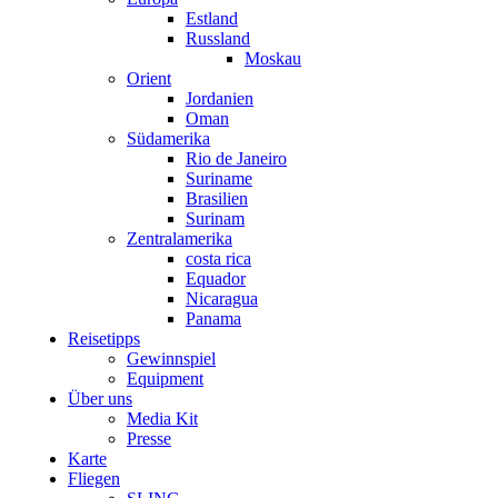
Estland
Russland
Moskau
Orient
Jordanien
Oman
Südamerika
Rio de Janeiro
Suriname
Brasilien
Surinam
Zentralamerika
costa rica
Equador
Nicaragua
Panama
Reisetipps
Gewinnspiel
Equipment
Über uns
Media Kit
Presse
Karte
Fliegen