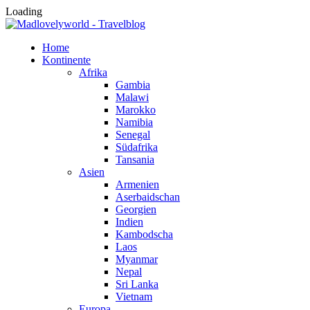
Loading
Home
Kontinente
Afrika
Gambia
Malawi
Marokko
Namibia
Senegal
Südafrika
Tansania
Asien
Armenien
Aserbaidschan
Georgien
Indien
Kambodscha
Laos
Myanmar
Nepal
Sri Lanka
Vietnam
Europa