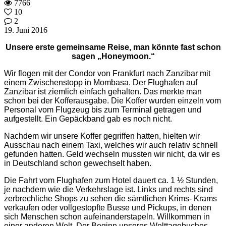
7766
10
2
19. Juni 2016
Unsere erste gemeinsame Reise, man könnte fast schon
sagen „Honeymoon.“
Wir flogen mit der Condor von Frankfurt nach Zanzibar mit
einem Zwischenstopp in Mombasa. Der Flughafen auf
Zanzibar ist ziemlich einfach gehalten. Das merkte man
schon bei der Kofferausgabe. Die Koffer wurden einzeln vom
Personal vom Flugzeug bis zum Terminal getragen und
aufgestellt. Ein Gepäckband gab es noch nicht.
Nachdem wir unsere Koffer gegriffen hatten, hielten wir
Ausschau nach einem Taxi, welches wir auch relativ schnell
gefunden hatten. Geld wechseln mussten wir nicht, da wir es
in Deutschland schon gewechselt haben.
Die Fahrt vom Flughafen zum Hotel dauert ca. 1 ½ Stunden,
je nachdem wie die Verkehrslage ist. Links und rechts sind
zerbrechliche Shops zu sehen die sämtlichen Krims- Krams
verkaufen oder vollgestopfte Busse und Pickups, in denen
sich Menschen schon aufeinanderstapeln. Willkommen in
einer anderen Welt. Der Beginn unseres Welttagebuches.