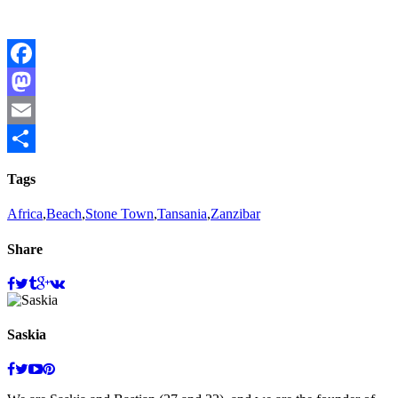
Facebook
Mastodon
Email
Teilen
Tags
Africa
,
Beach
,
Stone Town
,
Tansania
,
Zanzibar
Share
Saskia