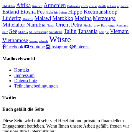
Afrika
Armenien
16Fakten
Aircraft
Botswana
cook
cruise
death
echsen
equador
Estland
Etosha
Fes
Hippo
Keetmanshoop
flight
hinduism
Lüderitz
Malawi
Marokko
Medina
Merzouga
Macchu
Mittelalter
Namibia
Orient
Petra
Nepal
Picchu
pray
Rarotonga
Russland
See
Tallin
Tansania
Vietnam
Salz
SLING
St. Petersburg
Südafrika
Temple
Wüste
Vietnamese
Visum
wheels
Facebook
Youtube
Instagram
Pinterest
Madlovelyworld
Kontakt
Impressum
Datenschutz
Teilnahmebedingungen
Twitter
Euch gefällt die Seite
Diese Seite wird mit sehr viel Herzblut und privatem finanziellem
Engagement betrieben. Wenn Ihnen unsere Arbeit gefällt, freuen wir
uns über Ihre Unterstützung!